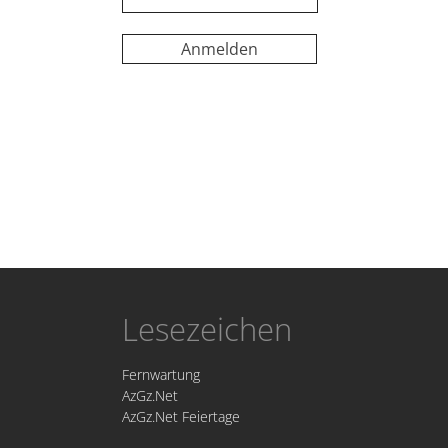
Lesezeichen
Fernwartung
AzGz.Net
AzGz.Net Feiertage