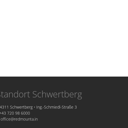
Standort Schwertberg
4311 Schwertberg • Ing.-Schmiedl-Straße 3
+43 720 98 6000
@
office@redmounta.in