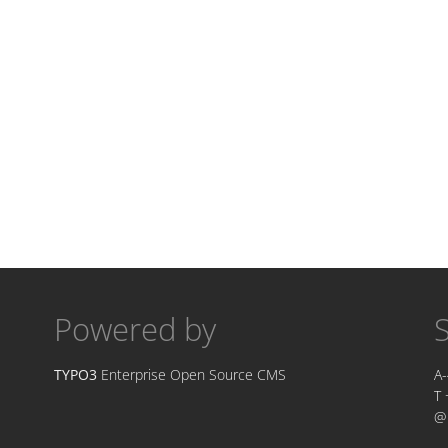
Powered by
TYPO3
Enterprise Open Source CMS
A-
T 