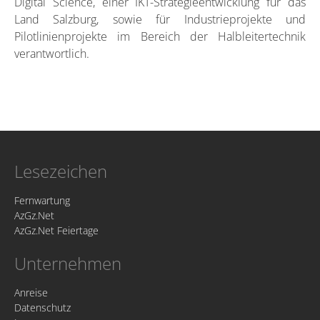
Digital Science, einer IKT-Strategieentwicklung für das
Land Salzburg, sowie für Industrieprojekte und
Pilotlinienprojekte im Bereich der Halbleitertechnik
verantwortlich.
Lesezeichen
Fernwartung
AzGz.Net
AzGz.Net Feiertage
Unternehmen
Anreise
Datenschutz