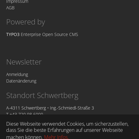
Impressum
AGB
Powered by
TYPO3
Enterprise Open Source CMS
Newsletter
Anmeldung
Datenänderung
Standort Schwertberg
A-4311 Schwertberg • Ing.-Schmiedl-Straße 3
T +43 720 98 6000
@
office@redmounta.in
Diese Webseite verwendet Cookies, um sicherzustellen,
dass Sie die beste Erfahrungen auf unserer Webseite
Öffnungszeiten
machen können.
Mehr Infos.